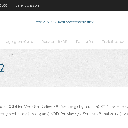
38788
Jarencio32203
Best VPN 2021
Kodi tv addons firestick
Lagergren76914
Reichart38788
Palla5163
Zitzloff34342
.2
ion. KODI for Mac 18.1 Sorties: 18 févr. 2019 (il y a un an) KODI for Mac 17
ies: 7 sept. 2017 (il y a 3 ans) KODI for Mac 17.3 Sorties: 26 mai 2017 (il y