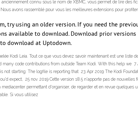
i, anciennement connu sous le nom de XBMC, vous permet de lire des fichie
. Nous avons rassemblé pour vous les meilleures extensions pour profiter
m, try using an older version. If you need the previo
ons available to download. Download prior versions 
ee to download at Uptodown.
elée Kodi Leia. Tout ce que vous devez savoir maintenant est une liste d
ved many code contributions from outside Team Kodi. With this help we 7 Ap
i is not starting: The logfile is reporting that 23 Apr 2019 The Kodi Found
 you'd expect, 25 nov. 2019 Cette version 18.5 n'apporte pas de nouvelles
 un mediacenter permettant d'organiser, de regarder et en revue quelques 
able. Si vous utilisez