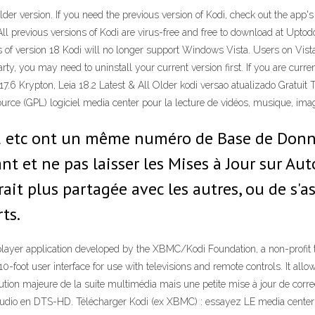
lder version. If you need the previous version of Kodi, check out the app's
All previous versions of Kodi are virus-free and free to download at Upt
 version 18 Kodi will no longer support Windows Vista. Users on Vista will
rty, you may need to uninstall your current version first. If you are curre
 17.6 Krypton, Leia 18.2 Latest & All Older kodi versao atualizado Gratuit
ce (GPL) logiciel media center pour la lecture de vidéos, musique, imag
2 etc ont un même numéro de Base de Données
ant et ne pas laisser les Mises à Jour sur Au
ait plus partagée avec les autres, ou de s'a
ts.
layer application developed by the XBMC/Kodi Foundation, a non-profit te
-foot user interface for use with televisions and remote controls. It all
lution majeure de la suite multimédia mais une petite mise à jour de corre
 audio en DTS-HD. Télécharger Kodi (ex XBMC) : essayez LE media center