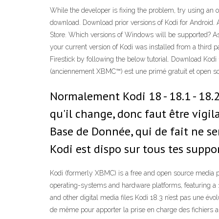
While the developer is fixing the problem, try using an o
download. Download prior versions of Kodi for Android. 
Store. Which versions of Windows will be supported? As of
your current version of Kodi was installed from a third pa
Firestick by following the below tutorial. Download Kodi
(anciennement XBMC™) est une primé gratuit et open sour
Normalement Kodi 18 - 18.1 - 18.
qu'il change, donc faut être vigil
Base de Donnée, qui de fait ne ser
Kodi est dispo sur tous tes suppor
Kodi (formerly XBMC) is a free and open source media p
operating-systems and hardware platforms, featuring a 10
and other digital media files Kodi 18.3 n’est pas une évo
de même pour apporter la prise en charge des fichiers