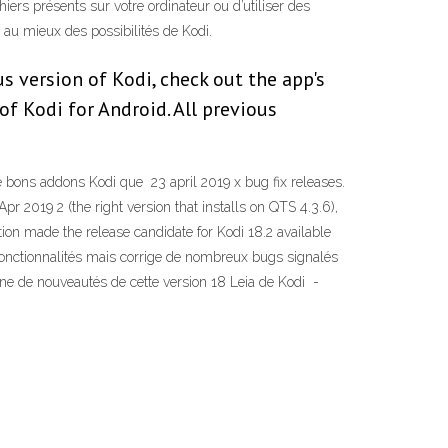
rs présents sur votre ordinateur ou d’utiliser des
 au mieux des possibilités de Kodi.
us version of Kodi, check out the app's
of Kodi for Android. All previous
e bons addons Kodi que 23 april 2019 x bug fix releases.
r 2019 2 (the right version that installs on QTS 4.3.6),
ation made the release candidate for Kodi 18.2 available
 fonctionnalités mais corrige de nombreux bugs signalés
une de nouveautés de cette version 18 Leia de Kodi -