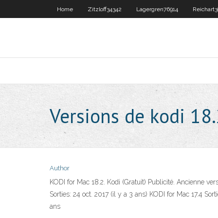
Home
Zitzloff34342
Lagergren76914
Reichart
Versions de kodi 18
Author
KODI for Mac 18.2. Kodi (Gratuit) Publicité. Ancienne vers
Sorties: 24 oct. 2017 (il y a 3 ans) KODI for Mac 17.4 Sort
ans