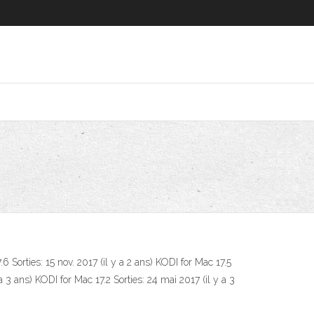
.6 Sorties: 15 nov. 2017 (il y a 2 ans) KODI for Mac 17.5
 a 3 ans) KODI for Mac 17.2 Sorties: 24 mai 2017 (il y a 3