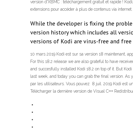
version d'XBMC : téléchargement gratuit et rapide ! Kod
extensions pour accéder à plus de contenus via internet
While the developer is fixing the proble
version history which includes all versi
versions of Kodi are virus-free and fr
10 mars 2019 Kodi est sur sa version 18 maintenant, app
For this 18.2 release we are also grateful to have recei
and succesfully installed Kodi 18.2 on top of it. But Kod
last week, and today you can grab the final version. As
par les utilisateurs. Vous pouvez 8 juil. 2019 Kodi est
Télécharger la dernière version de Visual C+++ Redistribu